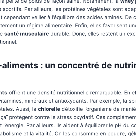
 la perte de poids de façon saine. Notamment, la
whey 
s sportifs. Par ailleurs, les protéines végétales sont ad
ut cependant veiller à l’équilibre des acides aminés. De ce
tement un régime alimentaire. Enfin, elles favorisent 
ne
santé musculaire
durable. Donc, elles restent un exc
ionnel.
-aliments : un concentré de nutr
s
nts
offrent une densité nutritionnelle remarquable. En eff
itamines, minéraux et antioxydants. Par exemple, la spir
tales. Aussi, la
chlorelle
détoxifie l’organisme de maniè
’açaï protègent contre le stress oxydatif. Ces complémen
l’énergie. Par ailleurs, ils aident à équilibrer le pH du co
abolisme et la vitalité. On les consomme en poudre, gél