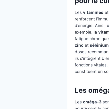
pour le co
Les
vitamines
e
renforcent l’immun
d’énergie. Ainsi,
exemple, la
vita
fatigue chronique
zinc
et
sélénium
doses recommandée
ils s’intègrent bi
fonctions vitales
constituent un s
Les oméga
Les
oméga-3
son
nourrissent le cer