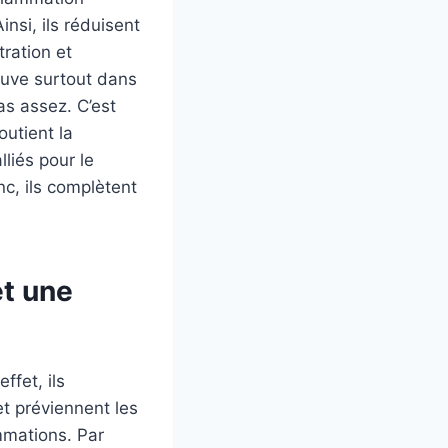
nsi, ils réduisent
tration et
rouve surtout dans
s assez. C’est
outient la
liés pour le
nc, ils complètent
et une
ffet, ils
 et préviennent les
ammations. Par