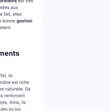
protéine
est très
aptées aux
 fait, elles
une bonne
gestion
ellent
iments
et, ils
uline est riche
re naturelle. De
ts renforcent
rps. Ainsi, ils
ules ou jus