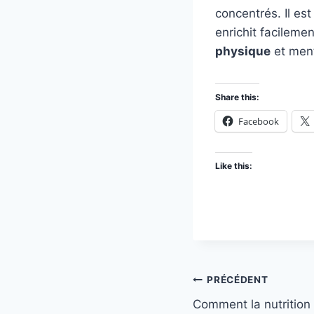
concentrés. Il est
enrichit facileme
physique
et ment
Share this:
Facebook
Like this:
Navigation
PRÉCÉDENT
Comment la nutrition i
de