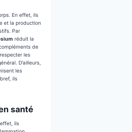
ps. En effet, ils
e et la production
tifs. Par
sium
réduit la
s compléments de
respecter les
éral. D’ailleurs,
misent les
ref, ils
en santé
ffet, ils
nflammation