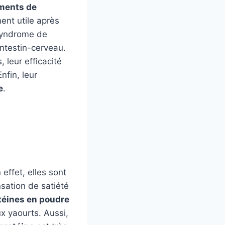
ments de
ment utile après
 syndrome de
 intestin-cerveau.
 leur efficacité
nfin, leur
e
.
effet, elles sont
sation de satiété
téines en poudre
x yaourts. Aussi,