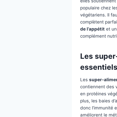
elles soutiennent
populaire chez le
végétariens. Il fa
complètent parfai
de l’appétit
et u
complément nutrit
Les super
essentiel
Les
super-alime
contiennent des v
en protéines végé
plus, les baies d
donc l’immunité et 
améliorent le mét