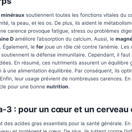
rps
t
minéraux
soutiennent toutes les fonctions vitales du cor
ité, la peau, et les os. De plus, ils aident le métabolism
 une carence provoque fatigue, stress ou problèmes diges
mine D
améliore l’absorption du calcium. Aussi, le
magné
. Également, le
fer
joue un rôle clé contre l’anémie. Le
soutiennent la défense immunitaire. Cependant, il faut 
s. En résumé, ces nutriments assurent un équilibre gén
en à une alimentation équilibrée. Par conséquent, ils opti
. Enfin, leur usage prévient de nombreuses carences. En b
ocle pour une bonne
nutrition
.
-3 : pour un cœur et un cerveau 
t des acides gras essentiels pour la santé générale. En e
veau et protègent le cœur. De plus, ils luttent contre l’i