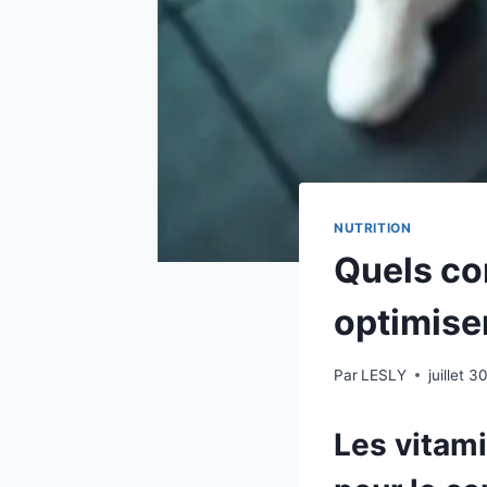
NUTRITION
Quels co
optimiser
Par
LESLY
juillet 
Les vitami