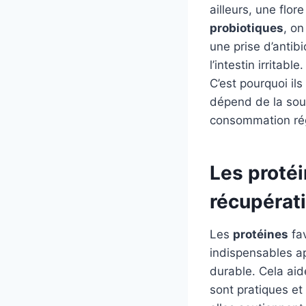
ailleurs, une flo
probiotiques
, on
une prise d’antib
l’intestin irritab
C’est pourquoi ils
dépend de la souc
consommation rég
Les protéi
récupérati
Les
protéines
fav
indispensables ap
durable. Cela aide
sont pratiques et