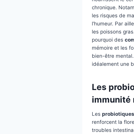
chronique. Notamm
les risques de ma
l’humeur. Par aill
les poissons gra
pourquoi des
com
mémoire et les fo
bien-être mental. 
idéalement une 
Les probio
immunité 
Les
probiotique
renforcent la flor
troubles intestin