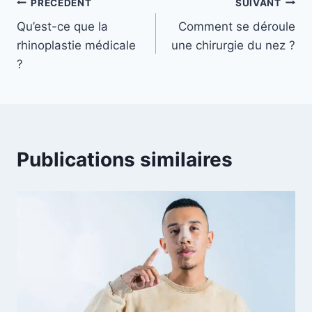
Navigation
PRÉCÉDENT
SUIVANT
Qu’est-ce que la
Comment se déroule
de
rhinoplastie médicale
une chirurgie du nez ?
l’article
?
Publications similaires